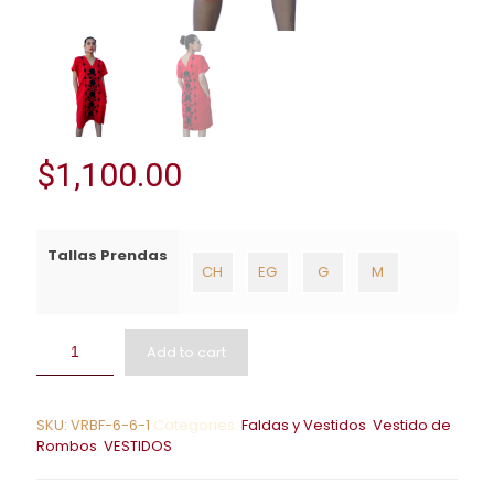
$
1,100.00
Tallas Prendas
CH
EG
G
M
Add to cart
SKU:
VRBF-6-6-1
Categories:
Faldas y Vestidos
,
Vestido de
Rombos
,
VESTIDOS