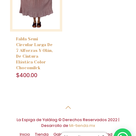
Falda Semi
Circular Larga De
7 Alforzas Y Olán,
De Cintura
Elástica Color
Chocomilck
$
400.00
La Espiga de Yalálag © Derechos Reservados 2022 |
Desarrollo de
Mi-tienda.mx
Inicio
Tienda
Galería
Aviso de Privacidad