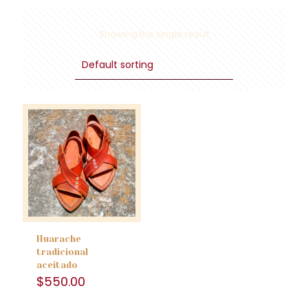
Showing the single result
Huarache
tradicional
aceitado
$
550.00