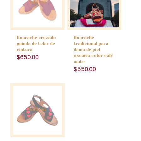
Sold out
Huarache cruzado
Huarache
guinda de telar de
tradicional para
cintura
dama de piel
$
650.00
oscaria color café
mate
$
550.00
Sold out