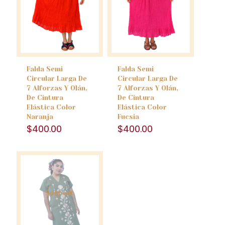
Falda Semi
Falda Semi
Circular Larga De
Circular Larga De
7 Alforzas Y Olán,
7 Alforzas Y Olán,
De Cintura
De Cintura
Elástica Color
Elástica Color
Naranja
Fucsia
$
400.00
$
400.00
Sold out